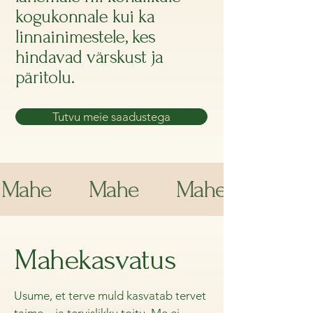
kogukonnale kui ka
linnainimestele, kes
hindavad värskust ja
päritolu.
Tutvu meie saadustega
Mahe
Mahe
Mahe
Mahekasvatus
Usume, et terve muld kasvatab tervet