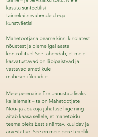
taime – ja tervislikku toitu. Me ei
kasuta sünteetilisi
taimekaitsevahendeid ega
kunstväetisi.
Mahetootjana peame kinni kindlatest
nõuetest ja oleme igal aastal
kontrollitud. See tähendab, et meie
kasvatustavad on läbipaistvad ja
vastavad ametlikule
mahesertifikaadile.
Meie perenaine Ere panustab lisaks
ka laiemalt – ta on Mahetootjate
Nõu- ja Jõukoja juhatuse liige ning
aitab kaasa sellele, et mahetoidu
teema oleks Eestis nähtav, kuuldav ja
arvestatud. See on meie pere teadlik