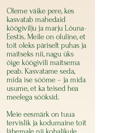
Oleme väike pere, kes
kasvatab mahedaid
köögivilju ja marju Lõuna-
Eestis. Meile on oluline, et
toit oleks päriselt puhas ja
maitseks nii, nagu üks
õige köögivili maitsema
peab. Kasvatame seda,
mida ise sööme – ja mida
usume, et ka teised hea
meelega sööksid.
Meie eesmärk on tuua
tervislik ja kodumaine toit
lähemale nii kohalikule